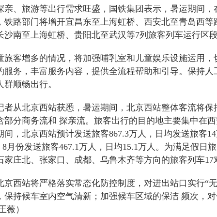
探亲、旅游等出行需求旺盛，国铁集团表示，暑运期间，
，铁路部门将增开宜昌东至上海虹桥、西安北至青岛西等跨
长沙南至上海虹桥、贵阳北至武汉等7列旅客列车运行区
童旅客增多的情况，将加强哺乳室和儿童娱乐设施运用，
约服务，丰富服务内容，提供全流程帮助和引导。保持人
人群顺畅出行。
记者从北京西站获悉，暑运期间，北京西站整体客流将保
含部分商务流和 探亲流。旅客出行的目的地主要集中在
间，北京西站预计发送旅客867.3万人，日均发送旅客14
万，8月份发送旅客467.1万人，日均15.1万人。为满足
石家庄北、张家口、成都、乌鲁木齐等方向的旅客列车17
北京西站将严格落实常态化防控制度，对进出站口实行“无
乌护发粉
帝茉澜丰盈控油洗发水
帝
，保持候车室内空气清新；加强候车区域的保洁 频次，对
 王薇）