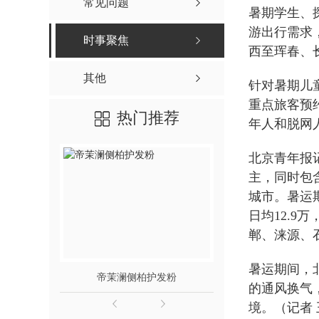
常见问题
暑期学生、
游出行需求
时事聚焦
西至珲春、
其他
针对暑期儿
重点旅客预
热门推荐
年人和脱网
北京青年报
主，同时包
城市。暑运期
日均12.9
郸、涞源、
暑运期间，
帝茉澜侧柏护发粉
帝茉澜首
的通风换气
境。（记者