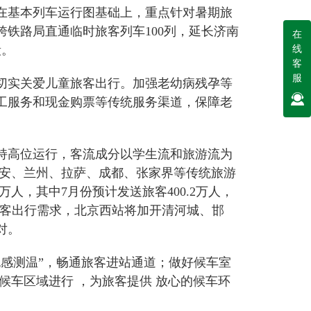
在基本列车运行图基础上，重点针对暑期旅
铁路局直通临时旅客列车100列，延长济南
在
线
段。
客
服
切实关爱儿童旅客出行。加强老幼病残孕等
工服务和现金购票等传统服务渠道，保障老
持高位运行，客流成分以学生流和旅游流为
西安、兰州、拉萨、成都、张家界等传统旅游
万人，其中7月份预计发送旅客400.2万人，
假日旅客出行需求，北京西站将加开清河城、邯
对。
感测温”，畅通旅客进站通道；做好候车室
茉澜蓝草护发粉
候车区域进行 ，为旅客提供 放心的候车环