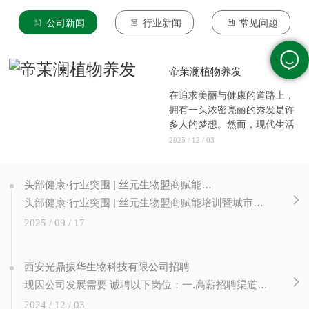
公司新闻
行业新闻
常见问题
帝茉澜植物养发
在追求美丽与健康的道路上，
拥有一头浓密亮丽的秀发是许
多人的梦想。然而，现代生活
的压...
2025 / 12 / 03
头部健康·行业突围 | 丝元生物盟商赋能培训暨城市合伙人计划圆满成功！
头部健康·行业突围 | 丝元生物盟商赋能培训暨城市合伙人计划圆满成功！ 赋能新篇章，合伙创未来 近日，丝元生物成功举办 【头部健康 行业突围】 盟商赋能培训暨城市合伙人计划启动仪式。本次大会旨在通过专业培训、政策发布与深度交流，全面提升加盟商经营能力，并正式启动城市合伙人计划，为公司渠道扩张与...
2025 / 09 / 17
西安光鼎振华生物科技有限公司招聘
现因公司发展需要 诚聘以下岗位：一.高薪招聘渠道经理3人（10K -15K）岗位职责：1. 负责公司营销推广渠道（美业门店、类美业门店、非美业资源等）的发展、推广、维护及管理；2. 市场开发：根据销售计划，制订市场开发的计划，拜访挖掘、推广渠道、完成公司任务；3. 客户维护：负责所辖客户的日常维护，收集客户意见。 二....
2024 / 12 / 03