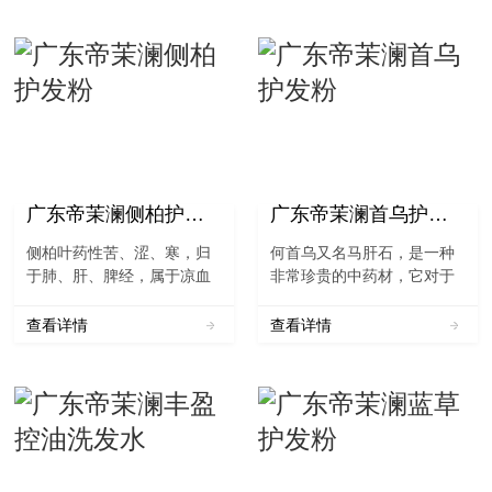
广东帝茉澜侧柏护发粉
广东帝茉澜首乌护发粉
侧柏叶药性苦、涩、寒，归
何首乌又名马肝石，是一种
于肺、肝、脾经，属于凉血
非常珍贵的中药材，它对于
止血药物，是植物侧柏的叶
人体的各方面都有着很好，
子，它含有多种药用功效，
不但能够强身健体，还能够
查看详情
查看详情
具有凉血止血和祛除风湿等
使人体的头发变黑变浓，对
多种功效。侧柏叶有很好的
于人体非常的有帮助。《中
作用，平时可以用于人类秃
国药典》一部对制首乌的表
顶和脱发等多种...
述：“[功能与主治] 补肝...