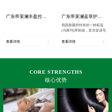
广东帝茉澜丰盈控油洗发水
广东帝茉澜蓝草护发粉
我国新疆所特有的一种菘蓝
(乌斯玛)草制成，富含促进毛
囊活化的有效成份，具有清
炎、抗病毒、凉血等功效。
查看详情
查看详情
本品采摘、筛选植物的叶片
经烘干、三道研磨而成。本
品必须和凤仙花粉配合使用
才能达到理想的着色效果...
CORE STRENGTHS
核心优势