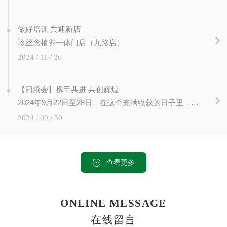
做好培训 共迎新店
珍丝念植养一体门店（九路店）
2024 / 11 / 26
【同频会】携手共进 共创辉煌
2024年9月22日至28日，在这个充满收获的日子里，在陕西西安未央区文景广场，珍丝念2024同频会隆重召开，全国各地30多名市场老师齐聚一堂，我们共同见证了知识的力量，感受到了成长的喜悦。此次培训会...
2024 / 09 / 30
查看更多
ONLINE MESSAGE
在线留言