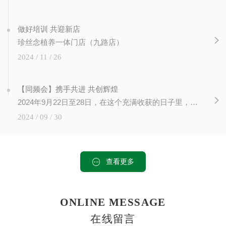
做好培训 共迎新店
珍丝念植养一体门店（九路店）
2024 / 11 / 26
【同频会】携手共进 共创辉煌
2024年9月22日至28日，在这个充满收获的日子里，在陕西西安未央区文景广场，珍丝念2024同频会隆重召开， 各地30多名市场老师齐聚一堂，我们共同见证了知识的力量，感受到了成长的喜悦。此次培训会...
2024 / 09 / 30
查看更多
ONLINE MESSAGE
在线留言