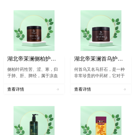
湖北帝茉澜侧柏护发粉
湖北帝茉澜首乌护发粉
侧柏叶药性苦、涩、寒，归
何首乌又名马肝石，是一种
于肺、肝、脾经，属于凉血
非常珍贵的中药材，它对于
止血药物，是植物侧柏的叶
人体的各方面都有着很好，
子，它含有多种药用功效，
不但能够强身健体，还能够
查看详情
查看详情
具有凉血止血和祛除风湿等
使人体的头发变黑变浓，对
多种功效。侧柏叶有很好的
于人体非常的有帮助。《中
作用，平时可以用于人类秃
国药典》一部对制首乌的表
顶和脱发等多种...
述：“[功能与主治] 补肝...