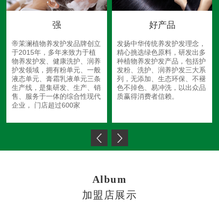
强
好产品
帝茉澜植物养发护发品牌创立
发扬中华传统养发护发理念，
于2015年，多年来致力于植
精心挑选绿色原料，研发出多
物养发护发、健康洗护、润养
种植物养发护发产品，包括护
护发领域，拥有粉单元、一般
发粉、洗护、润养护发三大系
液态单元、膏霜乳液单元三条
列，无添加、生态环保、不褪
生产线，是集研发、生产、销
色不掉色、易冲洗，以出众品
售、服务于一体的综合性现代
质赢得消费者信赖。
企业， 门店超过600家
Album
加盟店展示