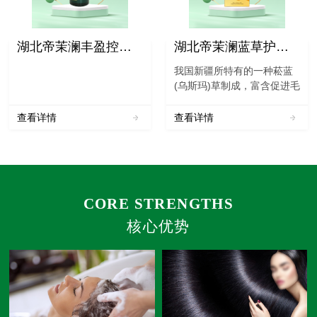
湖北帝茉澜丰盈控油洗发水
湖北帝茉澜蓝草护发粉
我国新疆所特有的一种菘蓝
(乌斯玛)草制成，富含促进毛
囊活化的有效成份，具有清
炎、抗病毒、凉血等功效。
查看详情
查看详情
本品采摘、筛选植物的叶片
经烘干、三道研磨而成。本
品必须和凤仙花粉配合使用
才能达到理想的着色效果...
CORE STRENGTHS
核心优势