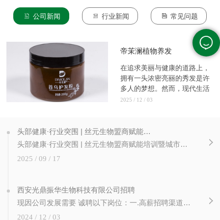
公司新闻
行业新闻
常见问题
帝茉澜植物养发
在追求美丽与健康的道路上，
拥有一头浓密亮丽的秀发是许
多人的梦想。然而，现代生活
的压...
2025 / 12 / 03
头部健康·行业突围 | 丝元生物盟商赋能培训暨城市合伙人计划圆满成功！
头部健康·行业突围 | 丝元生物盟商赋能培训暨城市合伙人计划圆满成功！ 赋能新篇章，合伙创未来 近日，丝元生物成功举办 【头部健康 行业突围】 盟商赋能培训暨城市合伙人计划启动仪式。本次大会旨在通过专业培训、政策发布与深度交流， 提升加盟商经营能力，并正式启动城市合伙人计划，为公司渠道扩张与...
2025 / 09 / 17
西安光鼎振华生物科技有限公司招聘
现因公司发展需要 诚聘以下岗位：一.高薪招聘渠道经理3人（10K -15K）岗位职责：1. 负责公司营销推广渠道（美业门店、类美业门店、非美业资源等）的发展、推广、维护及管理；2. 市场开发：根据销售计划，制订市场开发的计划，拜访挖掘、推广渠道、完成公司任务；3. 客户维护：负责所辖客户的日常维护，收集客户意见。 二....
2024 / 12 / 03