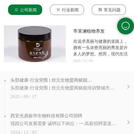
公司新闻
行业新闻
常见问题
帝茉澜植物养发
在追求美丽与健康的道路上，
拥有一头浓密亮丽的秀发是许
多人的梦想。然而，现代生活
的压...
2025 / 12 / 03
头部健康·行业突围 | 丝元生物盟商赋能培训暨城市合伙人计划圆满成功！
头部健康·行业突围 | 丝元生物盟商赋能培训暨城市合伙人计划圆满成功！ 赋能新篇章，合伙创未来 近日，丝元生物成功举办 【头部健康 行业突围】 盟商赋能培训暨城市合伙人计划启动仪式。本次大会旨在通过专业培训、政策发布与深度交流， 提升加盟商经营能力，并正式启动城市合伙人计划，为公司渠道扩张与...
2025 / 09 / 17
西安光鼎振华生物科技有限公司招聘
现因公司发展需要 诚聘以下岗位：一.高薪招聘渠道经理3人（10K -15K）岗位职责：1. 负责公司营销推广渠道（美业门店、类美业门店、非美业资源等）的发展、推广、维护及管理；2. 市场开发：根据销售计划，制订市场开发的计划，拜访挖掘、推广渠道、完成公司任务；3. 客户维护：负责所辖客户的日常维护，收集客户意见。 二....
2024 / 12 / 03