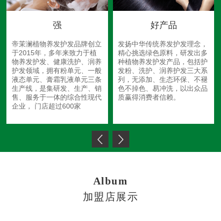
强
好产品
帝茉澜植物养发护发品牌创立
发扬中华传统养发护发理念，
于2015年，多年来致力于植
精心挑选绿色原料，研发出多
物养发护发、健康洗护、润养
种植物养发护发产品，包括护
护发领域，拥有粉单元、一般
发粉、洗护、润养护发三大系
液态单元、膏霜乳液单元三条
列，无添加、生态环保、不褪
生产线，是集研发、生产、销
色不掉色、易冲洗，以出众品
售、服务于一体的综合性现代
质赢得消费者信赖。
企业， 门店超过600家
Album
加盟店展示