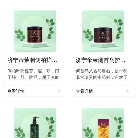
济宁帝茉澜侧柏护发粉
济宁帝茉澜首乌护发粉
侧柏叶药性苦、涩、寒，归
何首乌又名马肝石，是一种
于肺、肝、脾经，属于凉血
非常珍贵的中药材，它对于
止血药物，是植物侧柏的叶
人体的各方面都有着很好，
子，它含有多种药用功效，
不但能够强身健体，还能够
查看详情
查看详情
具有凉血止血和祛除风湿等
使人体的头发变黑变浓，对
多种功效。侧柏叶有很好的
于人体非常的有帮助。《中
作用，平时可以用于人类秃
国药典》一部对制首乌的表
顶和脱发等多种...
述：“[功能与主治] 补肝...