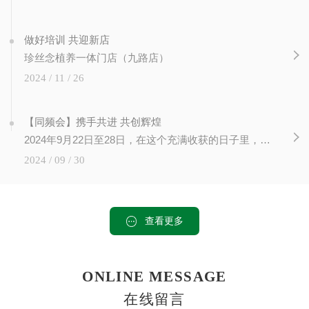
做好培训 共迎新店
珍丝念植养一体门店（九路店）
2024 / 11 / 26
【同频会】携手共进 共创辉煌
2024年9月22日至28日，在这个充满收获的日子里，在陕西西安未央区文景广场，珍丝念2024同频会隆重召开， 各地30多名市场老师齐聚一堂，我们共同见证了知识的力量，感受到了成长的喜悦。此次培训会...
2024 / 09 / 30
查看更多
ONLINE MESSAGE
在线留言