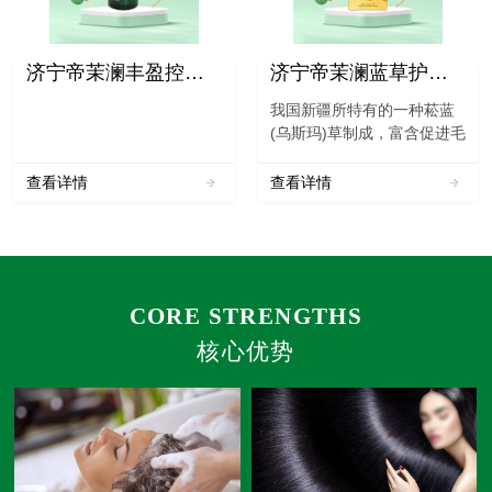
济宁帝茉澜丰盈控油洗发水
济宁帝茉澜蓝草护发粉
我国新疆所特有的一种菘蓝
(乌斯玛)草制成，富含促进毛
囊活化的有效成份，具有清
炎、抗病毒、凉血等功效。
查看详情
查看详情
本品采摘、筛选植物的叶片
经烘干、三道研磨而成。本
品必须和凤仙花粉配合使用
才能达到理想的着色效果...
CORE STRENGTHS
核心优势