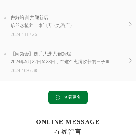
做好培训 共迎新店
珍丝念植养一体门店（九路店）
2024 / 11 / 26
【同频会】携手共进 共创辉煌
2024年9月22日至28日，在这个充满收获的日子里，在陕西西安未央区文景广场，珍丝念2024同频会隆重召开， 各地30多名市场老师齐聚一堂，我们共同见证了知识的力量，感受到了成长的喜悦。此次培训会...
2024 / 09 / 30
查看更多
ONLINE MESSAGE
在线留言