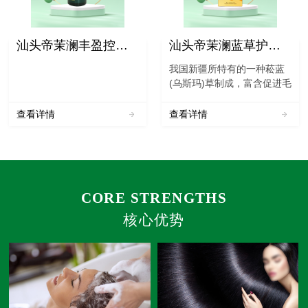
汕头帝茉澜丰盈控油洗发水
汕头帝茉澜蓝草护发粉
我国新疆所特有的一种菘蓝
(乌斯玛)草制成，富含促进毛
囊活化的有效成份，具有清
炎、抗病毒、凉血等功效。
查看详情
查看详情
本品采摘、筛选植物的叶片
经烘干、三道研磨而成。本
品必须和凤仙花粉配合使用
才能达到理想的着色效果...
CORE STRENGTHS
核心优势