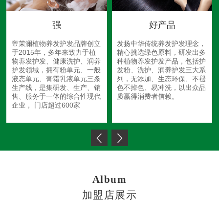
强
好产品
帝茉澜植物养发护发品牌创立
发扬中华传统养发护发理念，
于2015年，多年来致力于植
精心挑选绿色原料，研发出多
物养发护发、健康洗护、润养
种植物养发护发产品，包括护
护发领域，拥有粉单元、一般
发粉、洗护、润养护发三大系
液态单元、膏霜乳液单元三条
列，无添加、生态环保、不褪
生产线，是集研发、生产、销
色不掉色、易冲洗，以出众品
售、服务于一体的综合性现代
质赢得消费者信赖。
企业， 门店超过600家
Album
加盟店展示