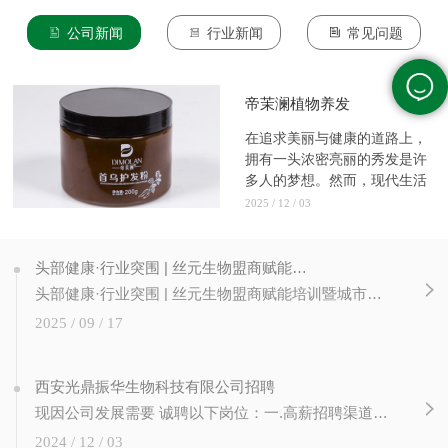
公司新闻
行业新闻
常见问题
帝茉澜植物养发
在追求美丽与健康的道路上，
拥有一头浓密亮丽的秀发是许
多人的梦想。然而，现代生活
的压...
2025 / 12 / 03
头部健康·行业突围 | 丝元生物盟商赋能培训暨城市合伙人计划圆满成功！
头部健康·行业突围 | 丝元生物盟商赋能培训暨城市合伙人计划圆满成功！ 赋能新篇章，合伙创未来 近日，丝元生物成功举办 【头部健康 行业突围】 盟商赋能培训暨城市合伙人计划启动仪式。本次大会旨在通过专业培训、政策发布与深度交流， 提升加盟商经营能力，并正式启动城市合伙人计划，为公司渠道扩张与...
2025 / 09 / 17
西安光鼎振华生物科技有限公司招聘
现因公司发展需要 诚聘以下岗位：一.高薪招聘渠道经理3人（10K -15K）岗位职责：1. 负责公司营销推广渠道（美业门店、类美业门店、非美业资源等）的发展、推广、维护及管理；2. 市场开发：根据销售计划，制订市场开发的计划，拜访挖掘、推广渠道、完成公司任务；3. 客户维护：负责所辖客户的日常维护，收集客户意见。 二....
2024 / 12 / 03