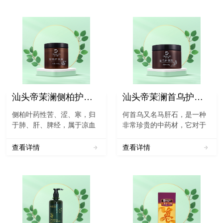
汕头帝茉澜侧柏护发粉
汕头帝茉澜首乌护发粉
侧柏叶药性苦、涩、寒，归
何首乌又名马肝石，是一种
于肺、肝、脾经，属于凉血
非常珍贵的中药材，它对于
止血药物，是植物侧柏的叶
人体的各方面都有着很好，
子，它含有多种药用功效，
不但能够强身健体，还能够
查看详情
查看详情
具有凉血止血和祛除风湿等
使人体的头发变黑变浓，对
多种功效。侧柏叶有很好的
于人体非常的有帮助。《中
作用，平时可以用于人类秃
国药典》一部对制首乌的表
顶和脱发等多种...
述：“[功能与主治] 补肝...