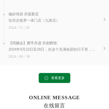
做好培训 共迎新店
珍丝念植养一体门店（九路店）
2024 / 11 / 26
【同频会】携手共进 共创辉煌
2024年9月22日至28日，在这个充满收获的日子里，在陕西西安未央区文景广场，珍丝念2024同频会隆重召开， 各地30多名市场老师齐聚一堂，我们共同见证了知识的力量，感受到了成长的喜悦。此次培训会...
2024 / 09 / 30
查看更多
ONLINE MESSAGE
在线留言