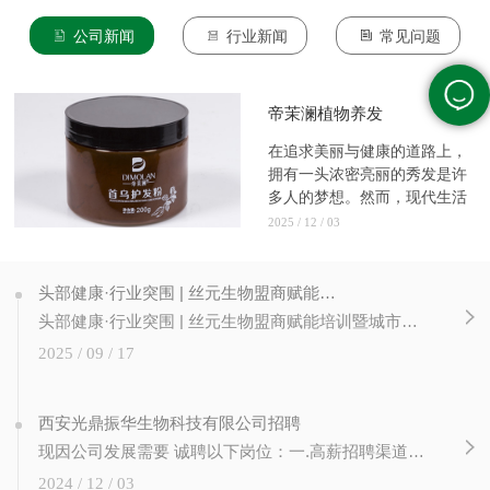
公司新闻
行业新闻
常见问题
帝茉澜植物养发
在追求美丽与健康的道路上，
拥有一头浓密亮丽的秀发是许
多人的梦想。然而，现代生活
的压...
2025 / 12 / 03
头部健康·行业突围 | 丝元生物盟商赋能培训暨城市合伙人计划圆满成功！
头部健康·行业突围 | 丝元生物盟商赋能培训暨城市合伙人计划圆满成功！ 赋能新篇章，合伙创未来 近日，丝元生物成功举办 【头部健康 行业突围】 盟商赋能培训暨城市合伙人计划启动仪式。本次大会旨在通过专业培训、政策发布与深度交流， 提升加盟商经营能力，并正式启动城市合伙人计划，为公司渠道扩张与...
2025 / 09 / 17
西安光鼎振华生物科技有限公司招聘
现因公司发展需要 诚聘以下岗位：一.高薪招聘渠道经理3人（10K -15K）岗位职责：1. 负责公司营销推广渠道（美业门店、类美业门店、非美业资源等）的发展、推广、维护及管理；2. 市场开发：根据销售计划，制订市场开发的计划，拜访挖掘、推广渠道、完成公司任务；3. 客户维护：负责所辖客户的日常维护，收集客户意见。 二....
2024 / 12 / 03