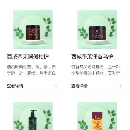
西咸帝茉澜侧柏护发粉
西咸帝茉澜首乌护发粉
侧柏叶药性苦、涩、寒，归
何首乌又名马肝石，是一种
于肺、肝、脾经，属于凉血
非常珍贵的中药材，它对于
止血药物，是植物侧柏的叶
人体的各方面都有着很好，
子，它含有多种药用功效，
不但能够强身健体，还能够
查看详情
查看详情
具有凉血止血和祛除风湿等
使人体的头发变黑变浓，对
多种功效。侧柏叶有很好的
于人体非常的有帮助。《中
作用，平时可以用于人类秃
国药典》一部对制首乌的表
顶和脱发等多种...
述：“[功能与主治] 补肝...