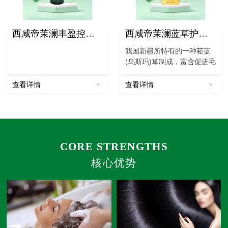
西咸帝茉澜丰盈控油洗发水
西咸帝茉澜蓝草护发粉
我国新疆所特有的一种菘蓝
(乌斯玛)草制成，富含促进毛
囊活化的有效成份，具有清
炎、抗病毒、凉血等功效。
查看详情
查看详情
本品采摘、筛选植物的叶片
经烘干、三道研磨而成。本
品必须和凤仙花粉配合使用
才能达到理想的着色效果...
CORE STRENGTHS
核心优势