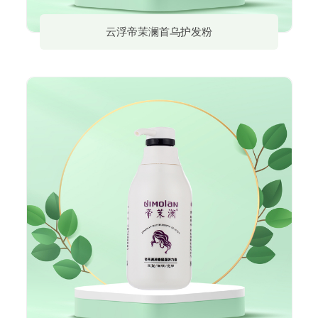
云浮帝茉澜首乌护发粉