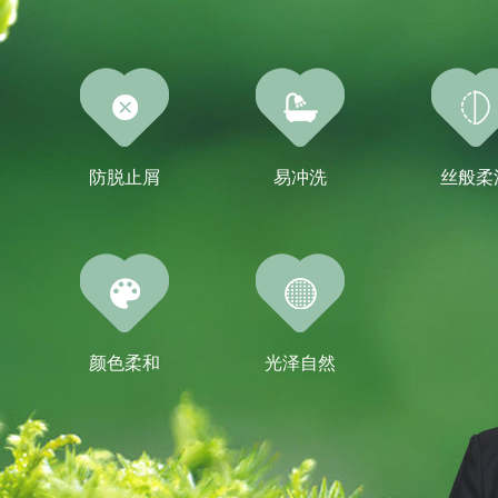
防脱止屑
易冲洗
丝般柔
颜色柔和
光泽自然