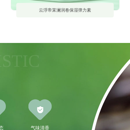
云浮帝茉澜润卷保湿弹力素
STIC
态
气味清香