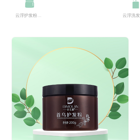
云浮护发粉系列
云浮洗发