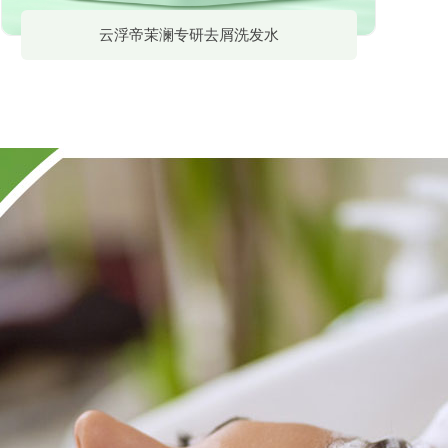
云浮帝茉澜专研去屑洗发水