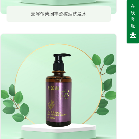
在
线
云浮帝茉澜丰盈控油洗发水
客
服