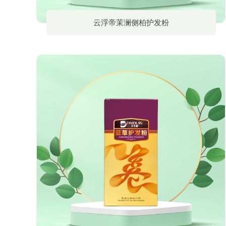
云浮帝茉澜侧柏护发粉