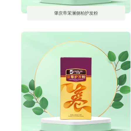
肇庆帝茉澜侧柏护发粉