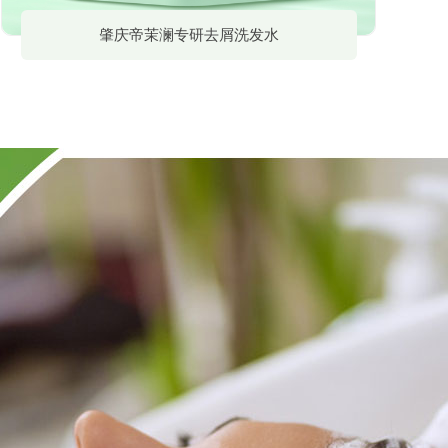
肇庆帝茉澜专研去屑洗发水