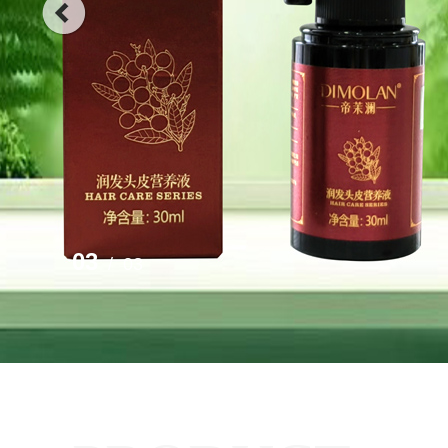
03
/
03