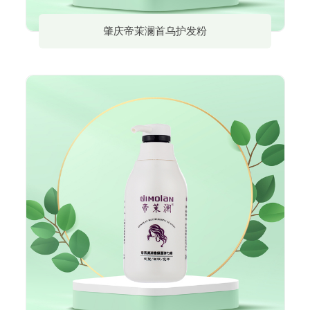
肇庆帝茉澜首乌护发粉