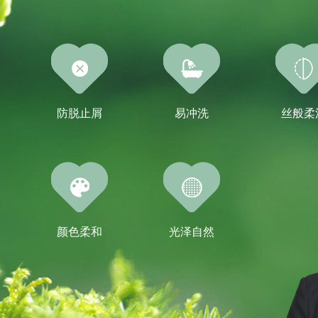
防脱止屑
易冲洗
丝般柔
颜色柔和
光泽自然