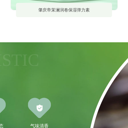
肇庆帝茉澜润卷保湿弹力素
STIC
态
气味清香