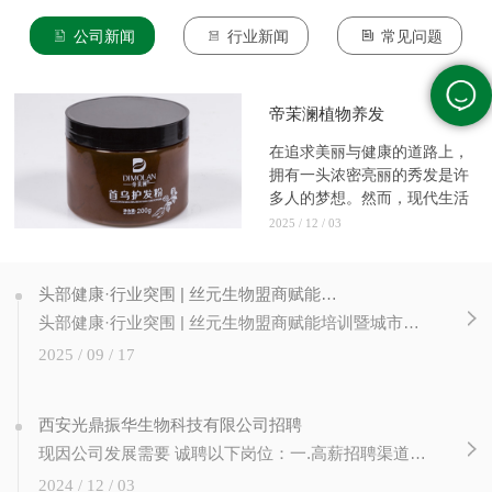
公司新闻
行业新闻
常见问题
帝茉澜植物养发
在追求美丽与健康的道路上，
拥有一头浓密亮丽的秀发是许
多人的梦想。然而，现代生活
的压...
2025 / 12 / 03
头部健康·行业突围 | 丝元生物盟商赋能培训暨城市合伙人计划圆满成功！
头部健康·行业突围 | 丝元生物盟商赋能培训暨城市合伙人计划圆满成功！ 赋能新篇章，合伙创未来 近日，丝元生物成功举办 【头部健康 行业突围】 盟商赋能培训暨城市合伙人计划启动仪式。本次大会旨在通过专业培训、政策发布与深度交流， 提升加盟商经营能力，并正式启动城市合伙人计划，为公司渠道扩张与...
2025 / 09 / 17
西安光鼎振华生物科技有限公司招聘
现因公司发展需要 诚聘以下岗位：一.高薪招聘渠道经理3人（10K -15K）岗位职责：1. 负责公司营销推广渠道（美业门店、类美业门店、非美业资源等）的发展、推广、维护及管理；2. 市场开发：根据销售计划，制订市场开发的计划，拜访挖掘、推广渠道、完成公司任务；3. 客户维护：负责所辖客户的日常维护，收集客户意见。 二....
2024 / 12 / 03