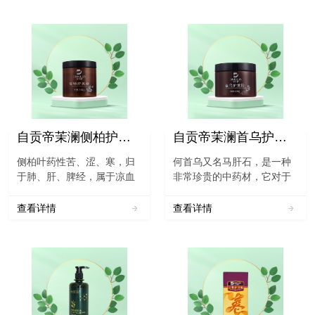
自贡帝茉澜侧柏护发粉
自贡帝茉澜首乌护发粉
侧柏叶药性苦、涩、寒，归
何首乌又名马肝石，是一种
于肺、肝、脾经，属于凉血
非常珍贵的中药材，它对于
止血药物，是植物侧柏的叶
人体的各方面都有着很好，
子，它含有多种药用功效，
不但能够强身健体，还能够
查看详情
查看详情
具有凉血止血和祛除风湿等
使人体的头发变黑变浓，对
多种功效。侧柏叶有很好的
于人体非常的有帮助。《中
作用，平时可以用于人类秃
国药典》一部对制首乌的表
顶和脱发等多种...
述：“[功能与主治] 补肝...