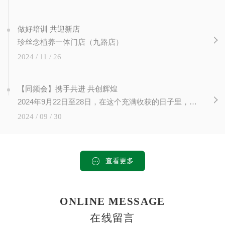
做好培训 共迎新店
珍丝念植养一体门店（九路店）
2024 / 11 / 26
【同频会】携手共进 共创辉煌
2024年9月22日至28日，在这个充满收获的日子里，在陕西西安未央区文景广场，珍丝念2024同频会隆重召开， 各地30多名市场老师齐聚一堂，我们共同见证了知识的力量，感受到了成长的喜悦。此次培训会...
2024 / 09 / 30
查看更多
ONLINE MESSAGE
在线留言