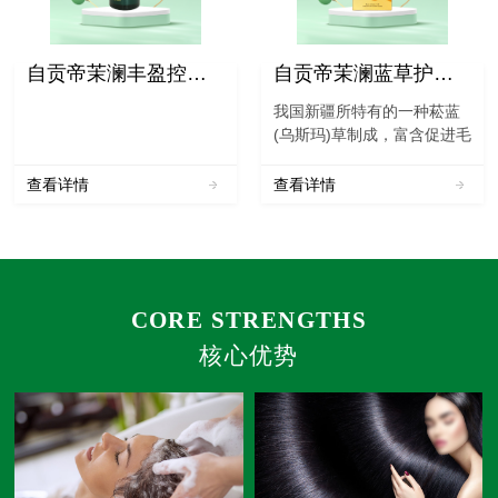
自贡帝茉澜丰盈控油洗发水
自贡帝茉澜蓝草护发粉
我国新疆所特有的一种菘蓝
(乌斯玛)草制成，富含促进毛
囊活化的有效成份，具有清
炎、抗病毒、凉血等功效。
查看详情
查看详情
本品采摘、筛选植物的叶片
经烘干、三道研磨而成。本
品必须和凤仙花粉配合使用
才能达到理想的着色效果...
CORE STRENGTHS
核心优势