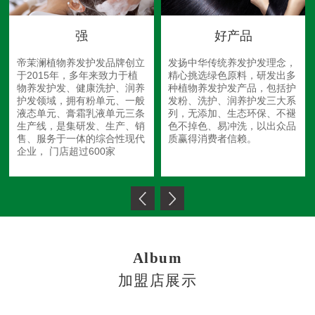
强
好产品
帝茉澜植物养发护发品牌创立
发扬中华传统养发护发理念，
于2015年，多年来致力于植
精心挑选绿色原料，研发出多
物养发护发、健康洗护、润养
种植物养发护发产品，包括护
护发领域，拥有粉单元、一般
发粉、洗护、润养护发三大系
液态单元、膏霜乳液单元三条
列，无添加、生态环保、不褪
生产线，是集研发、生产、销
色不掉色、易冲洗，以出众品
售、服务于一体的综合性现代
质赢得消费者信赖。
企业， 门店超过600家
Album
加盟店展示